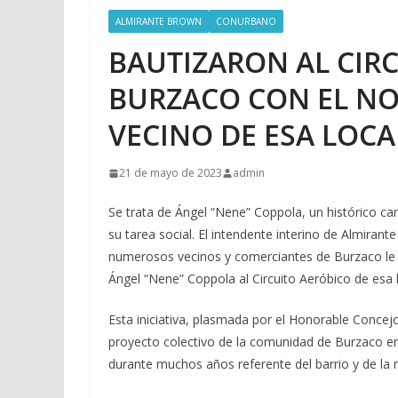
ALMIRANTE BROWN
CONURBANO
BAUTIZARON AL CIR
BURZACO CON EL N
VECINO DE ESA LOC
21 de mayo de 2023
admin
Se trata de Ángel “Nene” Coppola, un histórico can
su tarea social. El intendente interino de Almirant
numerosos vecinos y comerciantes de Burzaco le
Ángel “Nene” Coppola al Circuito Aeróbico de esa 
Esta iniciativa, plasmada por el Honorable Concej
proyecto colectivo de la comunidad de Burzaco en 
durante muchos años referente del barrio y de la 