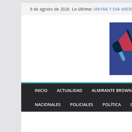
Saltar
Lo último:
MAYRA Y EVA MIER
9 de agosto de 2026
al
210º ANIVERSARIO
INDEPENDENCIA A
contenido
ALTE BROWN LANZ
PELUQUERÍAS TOD
Encuesta: qué piens
reglas del Mundial
EL MUNICIPIO ENT
A VECINAS Y VECI
La Diócesis de Qui
su partida
INICIO
ACTUALIDAD
ALMIRANTE BROWN
NACIONALES
POLICIALES
POLÍTICA