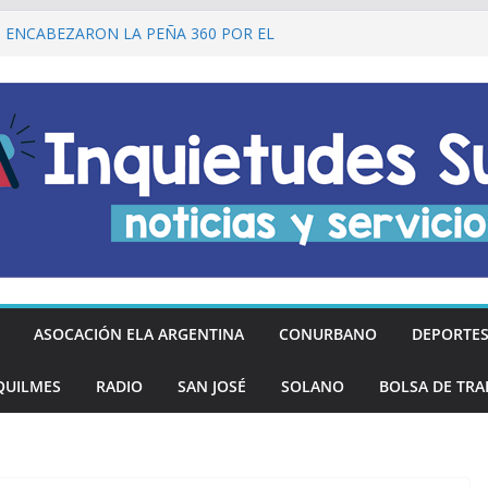
I ENCABEZARON LA PEÑA 360 POR EL
 DE LA DECLARACIÓN DE LA
RGENTINA
Ó DESCUENTOS DEL 20% EN
OS LOS DÍAS MIÉRCOLES
an los hinchas argentinos de las nuevas
REGÓ MÁS DE 20 PRÓTESIS DENTALES
NOS DE QUILMES OESTE
lmes recordó a Jorge Novak a 25 años de
ASOCACIÓN ELA ARGENTINA
CONURBANO
DEPORTE
QUILMES
RADIO
SAN JOSÉ
SOLANO
BOLSA DE TRA