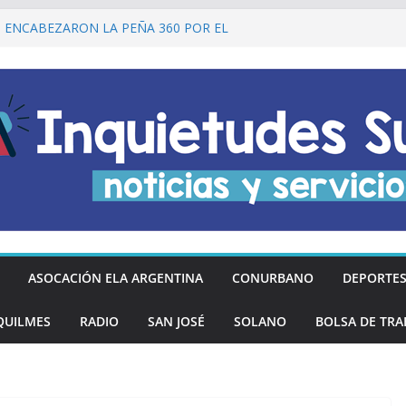
I ENCABEZARON LA PEÑA 360 POR EL
 DE LA DECLARACIÓN DE LA
RGENTINA
Ó DESCUENTOS DEL 20% EN
OS LOS DÍAS MIÉRCOLES
an los hinchas argentinos de las nuevas
REGÓ MÁS DE 20 PRÓTESIS DENTALES
NOS DE QUILMES OESTE
lmes recordó a Jorge Novak a 25 años de
ASOCACIÓN ELA ARGENTINA
CONURBANO
DEPORTE
QUILMES
RADIO
SAN JOSÉ
SOLANO
BOLSA DE TRA