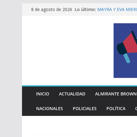
Saltar
Lo último:
MAYRA Y EVA MIER
8 de agosto de 2026
al
210º ANIVERSARIO
INDEPENDENCIA A
contenido
ALTE BROWN LANZ
PELUQUERÍAS TOD
Encuesta: qué piens
reglas del Mundial
EL MUNICIPIO ENT
A VECINAS Y VECI
La Diócesis de Qui
su partida
INICIO
ACTUALIDAD
ALMIRANTE BROWN
NACIONALES
POLICIALES
POLÍTICA