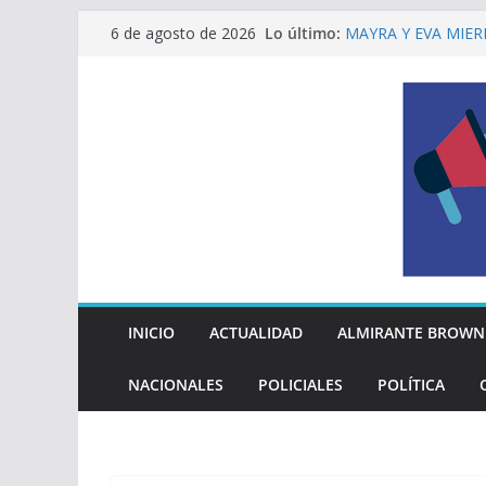
Saltar
Lo último:
MAYRA Y EVA MIER
6 de agosto de 2026
al
210º ANIVERSARIO
INDEPENDENCIA A
contenido
ALTE BROWN LANZ
PELUQUERÍAS TOD
Encuesta: qué piens
reglas del Mundial
EL MUNICIPIO ENT
A VECINAS Y VECI
La Diócesis de Qui
su partida
INICIO
ACTUALIDAD
ALMIRANTE BROWN
NACIONALES
POLICIALES
POLÍTICA