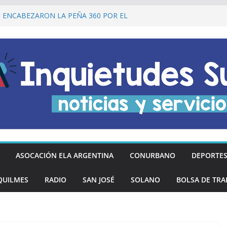
I ENCABEZARON LA PEÑA 360 POR EL
 DE LA DECLARACIÓN DE LA
RGENTINA
Ó DESCUENTOS DEL 20% EN
OS LOS DÍAS MIÉRCOLES
an los hinchas argentinos de las nuevas
REGÓ MÁS DE 20 PRÓTESIS DENTALES
NOS DE QUILMES OESTE
lmes recordó a Jorge Novak a 25 años de
ASOCACIÓN ELA ARGENTINA
CONURBANO
DEPORTE
QUILMES
RADIO
SAN JOSÉ
SOLANO
BOLSA DE TRA