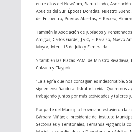
entre ellos del NewCom, Barrio Lindo, Asociación
Abuelos del Sur, Épocas Doradas, Nuestro Sueño, 
del Encuentro, Puertas Abiertas, El Recreo, Almir
También la Asociación de Jubilados y Pensionados 
Amigos, Carlos Gardel, J y C, El Paraiso, Nuevo Am
Mayor, Inter, 15 de Julio y Esmeralda.
Y también las Plazas PAMI de Ministro Rivadavia,
Calzada y Claypole.
“La alegría que nos contagian es indescriptible. 
siguen enseñando a disfrutar la vida. Queremos 
trabajando juntos por más actividades y talleres j
Por parte del Municipio browniano estuvieron la 
Bárbara Miñán; el presidente del Instituto Municipa
Sectoriales y Territoriales, Fernanda Viggiani; la
Maciel; el coordinador de Deportes para Adultos M