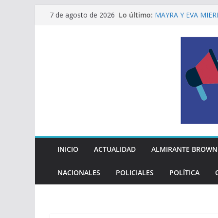
Saltar
Lo último:
MAYRA Y EVA MIER
7 de agosto de 2026
al
210º ANIVERSARIO
INDEPENDENCIA A
contenido
ALTE BROWN LANZ
PELUQUERÍAS TOD
Encuesta: qué piens
reglas del Mundial
EL MUNICIPIO ENT
A VECINAS Y VECI
La Diócesis de Qui
su partida
INICIO
ACTUALIDAD
ALMIRANTE BROWN
NACIONALES
POLICIALES
POLÍTICA