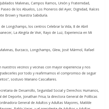
 Jubilados Malvinas, Campos Ramos, Unión y Fraternidad,
Paseo de los Abuelos, Los Pioneros del Ayer, Dignidad, Raíces
ante Brown y Nuestra Sabiduría.
de Longchamps, los centros Celebrar la Vida, 8 de Abril
anecer, La Alegría de Vivir, Rayo de Luz, Experiencia en Mi
 Malvinas, Burzaco, Longchamps, Glew, José Mármol, Rafael
Son nuestros vecinos y vecinas con mayor experiencia y nos
agradecerles por todo y reafirmamos el compromiso de seguir
untos”, sostuvo Mariano Cascallares.
secretaria de Desarrollo, Seguridad Social y Derechos Humanos,
l del Deporte, Jonathan Frisa; la directora General de Políticas
 coordinadora General de Adultos y Adultas Mayores, Matilde
ayores, Pablo Varas, y el presidente de Adultos y Adultas