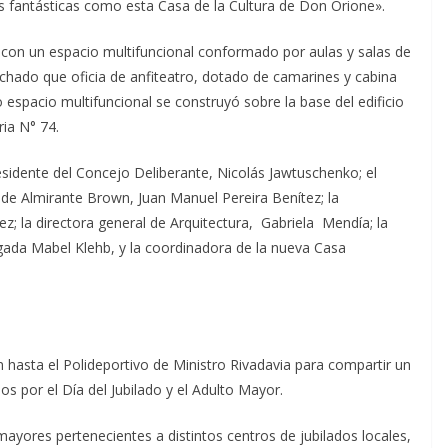
as fantásticas como esta Casa de la Cultura de Don Orione».
a con un espacio multifuncional conformado por aulas y salas de
chado que oficia de anfiteatro, dotado de camarines y cabina
 espacio multifuncional se construyó sobre la base del edificio
ia N° 74.
esidente del Concejo Deliberante, Nicolás Jawtuschenko; el
io de Almirante Brown, Juan Manuel Pereira Benítez; la
ez; la directora general de Arquitectura, Gabriela Mendía; la
legada Mabel Klehb, y la coordinadora de la nueva Casa
on hasta el Polideportivo de Ministro Rivadavia para compartir un
os por el Día del Jubilado y el Adulto Mayor.
 mayores pertenecientes a distintos centros de jubilados locales,