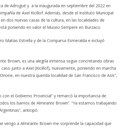
ica de Adrogué y a la inaugurada en septiembre del 2022 en
mpañía de Axel Kicillof. Además, desde el Instituto Municipal
 en dos nuevas casas de la cultura, en las localidades de
 está poniendo en valor el Museo Sempere en Burzaco.
pero Matías Estrella y de la Comparsa Esmeralda e incluyó
rante Brown, es una alegría inmensa seguir concretando obras
e caso junto a Axel (Kicillof), nuevamente, poniendo en marcha
 Orione, en nuestra querida localidad de San Francisco de Asís”,
o con el Gobierno Provincial” y remarcó la importancia de
a todos los barrios de Almirante Brown”. “Ya estamos trabajando
gentinas”, anticipó.
 que vengo a Almirante Brown me sorprende la capacidad que