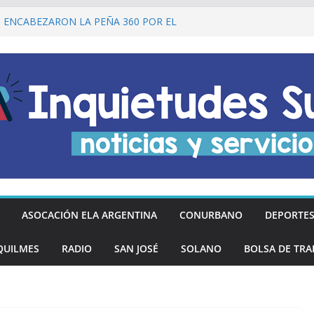
I ENCABEZARON LA PEÑA 360 POR EL
 DE LA DECLARACIÓN DE LA
RGENTINA
Ó DESCUENTOS DEL 20% EN
OS LOS DÍAS MIÉRCOLES
an los hinchas argentinos de las nuevas
REGÓ MÁS DE 20 PRÓTESIS DENTALES
NOS DE QUILMES OESTE
lmes recordó a Jorge Novak a 25 años de
ASOCACIÓN ELA ARGENTINA
CONURBANO
DEPORTE
QUILMES
RADIO
SAN JOSÉ
SOLANO
BOLSA DE TRA