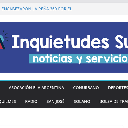
I ENCABEZARON LA PEÑA 360 POR EL
 DE LA DECLARACIÓN DE LA
RGENTINA
Ó DESCUENTOS DEL 20% EN
OS LOS DÍAS MIÉRCOLES
an los hinchas argentinos de las nuevas
REGÓ MÁS DE 20 PRÓTESIS DENTALES
NOS DE QUILMES OESTE
lmes recordó a Jorge Novak a 25 años de
ASOCACIÓN ELA ARGENTINA
CONURBANO
DEPORTE
QUILMES
RADIO
SAN JOSÉ
SOLANO
BOLSA DE TRA