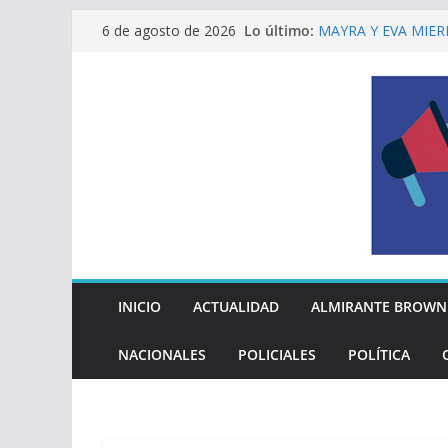
Saltar
Lo último:
MAYRA Y EVA MIER
6 de agosto de 2026
al
210º ANIVERSARIO
INDEPENDENCIA A
contenido
ALTE BROWN LANZ
PELUQUERÍAS TOD
Encuesta: qué piens
reglas del Mundial
EL MUNICIPIO ENT
A VECINAS Y VECI
La Diócesis de Qui
su partida
INICIO
ACTUALIDAD
ALMIRANTE BROWN
NACIONALES
POLICIALES
POLÍTICA