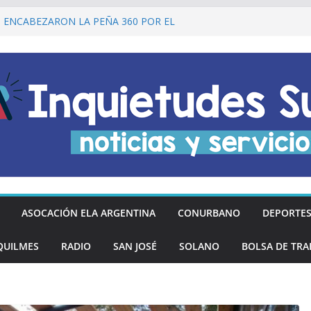
I ENCABEZARON LA PEÑA 360 POR EL
 DE LA DECLARACIÓN DE LA
RGENTINA
Ó DESCUENTOS DEL 20% EN
OS LOS DÍAS MIÉRCOLES
an los hinchas argentinos de las nuevas
REGÓ MÁS DE 20 PRÓTESIS DENTALES
NOS DE QUILMES OESTE
lmes recordó a Jorge Novak a 25 años de
ASOCACIÓN ELA ARGENTINA
CONURBANO
DEPORTE
QUILMES
RADIO
SAN JOSÉ
SOLANO
BOLSA DE TRA