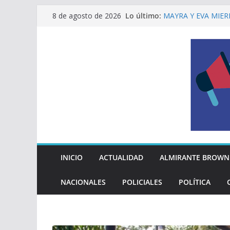
Saltar
Lo último:
MAYRA Y EVA MIER
8 de agosto de 2026
al
210º ANIVERSARIO
INDEPENDENCIA A
contenido
ALTE BROWN LANZ
PELUQUERÍAS TOD
Encuesta: qué piens
reglas del Mundial
EL MUNICIPIO ENT
A VECINAS Y VECI
La Diócesis de Qui
su partida
INICIO
ACTUALIDAD
ALMIRANTE BROWN
NACIONALES
POLICIALES
POLÍTICA