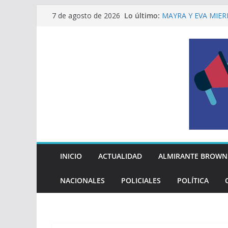
Saltar
Lo último:
MAYRA Y EVA MIER
7 de agosto de 2026
al
210º ANIVERSARIO
INDEPENDENCIA A
contenido
ALTE BROWN LANZ
PELUQUERÍAS TOD
Encuesta: qué piens
reglas del Mundial
EL MUNICIPIO ENT
A VECINAS Y VECI
La Diócesis de Qui
su partida
INICIO
ACTUALIDAD
ALMIRANTE BROWN
NACIONALES
POLICIALES
POLÍTICA