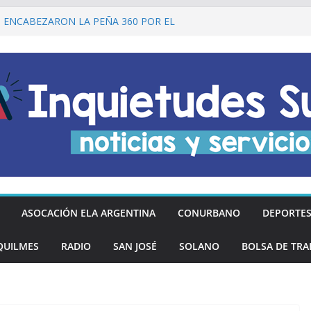
I ENCABEZARON LA PEÑA 360 POR EL
 DE LA DECLARACIÓN DE LA
RGENTINA
Ó DESCUENTOS DEL 20% EN
OS LOS DÍAS MIÉRCOLES
an los hinchas argentinos de las nuevas
REGÓ MÁS DE 20 PRÓTESIS DENTALES
NOS DE QUILMES OESTE
lmes recordó a Jorge Novak a 25 años de
ASOCACIÓN ELA ARGENTINA
CONURBANO
DEPORTE
QUILMES
RADIO
SAN JOSÉ
SOLANO
BOLSA DE TRA