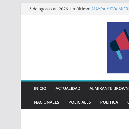
La Diócesis de Qui
Saltar
Lo último:
6 de agosto de 2026
su partida
al
MAYRA Y EVA MIER
210º ANIVERSARIO
contenido
INDEPENDENCIA A
ALTE BROWN LANZ
PELUQUERÍAS TOD
Encuesta: qué piens
reglas del Mundial
EL MUNICIPIO ENT
A VECINAS Y VECI
INICIO
ACTUALIDAD
ALMIRANTE BROWN
NACIONALES
POLICIALES
POLÍTICA