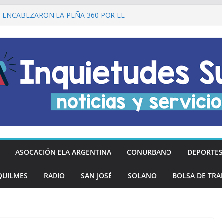
lmes recordó a Jorge Novak a 25 años de
I ENCABEZARON LA PEÑA 360 POR EL
 DE LA DECLARACIÓN DE LA
RGENTINA
Ó DESCUENTOS DEL 20% EN
OS LOS DÍAS MIÉRCOLES
an los hinchas argentinos de las nuevas
REGÓ MÁS DE 20 PRÓTESIS DENTALES
NOS DE QUILMES OESTE
ASOCACIÓN ELA ARGENTINA
CONURBANO
DEPORTE
QUILMES
RADIO
SAN JOSÉ
SOLANO
BOLSA DE TRA