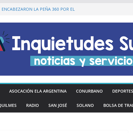
I ENCABEZARON LA PEÑA 360 POR EL
 DE LA DECLARACIÓN DE LA
RGENTINA
Ó DESCUENTOS DEL 20% EN
OS LOS DÍAS MIÉRCOLES
an los hinchas argentinos de las nuevas
REGÓ MÁS DE 20 PRÓTESIS DENTALES
NOS DE QUILMES OESTE
lmes recordó a Jorge Novak a 25 años de
ASOCACIÓN ELA ARGENTINA
CONURBANO
DEPORTE
QUILMES
RADIO
SAN JOSÉ
SOLANO
BOLSA DE TRA