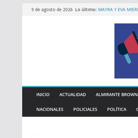
Saltar
Lo último:
MAYRA Y EVA MIER
9 de agosto de 2026
al
210º ANIVERSARIO
INDEPENDENCIA A
contenido
ALTE BROWN LANZ
PELUQUERÍAS TOD
Encuesta: qué piens
reglas del Mundial
EL MUNICIPIO ENT
A VECINAS Y VECI
La Diócesis de Qui
su partida
INICIO
ACTUALIDAD
ALMIRANTE BROWN
NACIONALES
POLICIALES
POLÍTICA