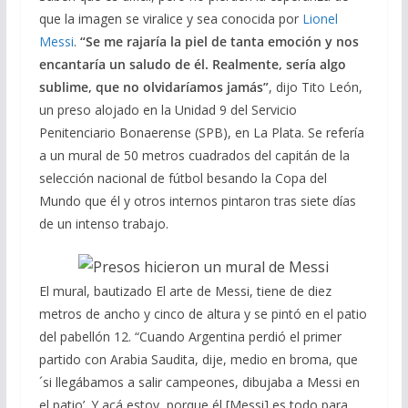
que la imagen se viralice y sea conocida por
Lionel
Messi
.
“Se me rajaría la piel de tanta emoción y nos
encantaría un saludo de él. Realmente, sería algo
sublime, que no olvidaríamos jamás”
, dijo Tito León,
un preso alojado en la Unidad 9 del Servicio
Penitenciario Bonaerense (SPB), en La Plata. Se refería
a un mural de 50 metros cuadrados del capitán de la
selección nacional de fútbol besando la Copa del
Mundo que él y otros internos pintaron tras siete días
de un intenso trabajo.
El mural, bautizado El arte de Messi, tiene de diez
metros de ancho y cinco de altura y se pintó en el patio
del pabellón 12. “Cuando Argentina perdió el primer
partido con Arabia Saudita, dije, medio en broma, que
´si llegábamos a salir campeones, dibujaba a Messi en
el patio’. Y acá estoy, porque él [Messi] es todo para