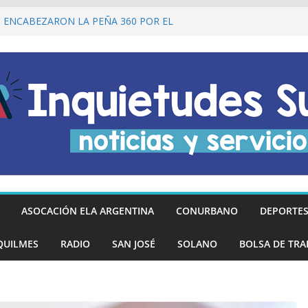
lmes recordó a Jorge Novak a 25 años de
I ENCABEZARON LA PEÑA 360 POR EL
 DE LA DECLARACIÓN DE LA
RGENTINA
Ó DESCUENTOS DEL 20% EN
OS LOS DÍAS MIÉRCOLES
an los hinchas argentinos de las nuevas
REGÓ MÁS DE 20 PRÓTESIS DENTALES
NOS DE QUILMES OESTE
ASOCACIÓN ELA ARGENTINA
CONURBANO
DEPORTE
QUILMES
RADIO
SAN JOSÉ
SOLANO
BOLSA DE TRA