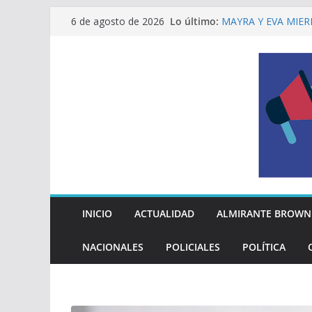
Saltar
La Diócesis de Qui
Lo último:
6 de agosto de 2026
su partida
al
MAYRA Y EVA MIER
contenido
210º ANIVERSARIO
INDEPENDENCIA A
ALTE BROWN LANZ
PELUQUERÍAS TOD
Encuesta: qué piens
reglas del Mundial
EL MUNICIPIO ENT
A VECINAS Y VECI
INICIO
ACTUALIDAD
ALMIRANTE BROWN
NACIONALES
POLICIALES
POLÍTICA