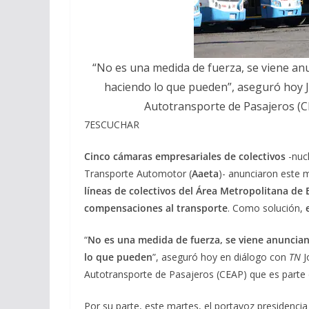
“No es una medida de fuerza, se viene an
haciendo lo que pueden”, aseguró hoy J
Autotransporte de Pasajeros (
7
ESCUCHAR
Cinco cámaras empresariales de colectivos
-nuc
Transporte Automotor (
Aaeta
)- anunciaron este 
líneas de colectivos del Área Metropolitana de
compensaciones al transporte
. Como solución,
“
No es una medida de fuerza,
se viene anuncia
lo que pueden
”, aseguró hoy en diálogo con
TN
J
Autotransporte de Pasajeros (CEAP) que es parte 
Por su parte, este martes, el portavoz presidenci