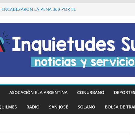
I ENCABEZARON LA PEÑA 360 POR EL
 DE LA DECLARACIÓN DE LA
RGENTINA
Ó DESCUENTOS DEL 20% EN
OS LOS DÍAS MIÉRCOLES
an los hinchas argentinos de las nuevas
REGÓ MÁS DE 20 PRÓTESIS DENTALES
NOS DE QUILMES OESTE
lmes recordó a Jorge Novak a 25 años de
ASOCACIÓN ELA ARGENTINA
CONURBANO
DEPORTE
QUILMES
RADIO
SAN JOSÉ
SOLANO
BOLSA DE TRA