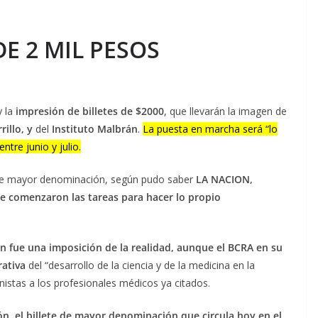
DE 2 MIL PESOS
 la
impresión de billetes de $2000
, que llevarán la imagen de
illo, y
del
Instituto Malbrán
.
La puesta en marcha será “lo
ntre junio y julio.
s de mayor denominación, según pudo saber
LA NACION,
 comenzaron las tareas para hacer lo propio
n fue una imposición de la realidad, aunque el BCRA en su
rativa
del “desarrollo de la ciencia y de la medicina en la
istas a los profesionales médicos ya citados.
ón, el billete de mayor denominación que circula hoy en el