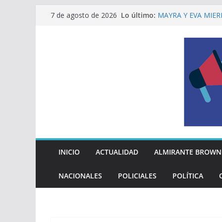
Saltar
Lo último:
MAYRA Y EVA MIER
7 de agosto de 2026
al
210º ANIVERSARIO
INDEPENDENCIA A
contenido
ALTE BROWN LANZ
PELUQUERÍAS TOD
Encuesta: qué piens
reglas del Mundial
EL MUNICIPIO ENT
A VECINAS Y VECI
La Diócesis de Qui
su partida
INICIO
ACTUALIDAD
ALMIRANTE BROWN
NACIONALES
POLICIALES
POLÍTICA