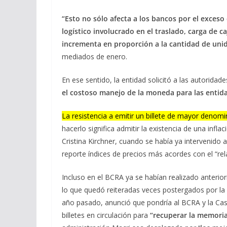
“Esto no sólo afecta a los bancos por el exceso
logístico involucrado en el traslado, carga de c
incrementa en proporción a la cantidad de uni
mediados de enero.
En ese sentido, la entidad solicitó a las autoridad
el costoso manejo de la moneda para las entida
La resistencia a emitir un billete de mayor denomin
hacerlo significa admitir la existencia de una in
Cristina Kirchner, cuando se había ya intervenido a
reporte índices de precios más acordes con el “rela
Incluso en el BCRA ya se habían realizado anteriorm
lo que quedó reiteradas veces postergados por la 
año pasado, anunció que pondría al BCRA y la Casa
billetes en circulación para
“recuperar la memori