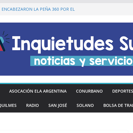
I ENCABEZARON LA PEÑA 360 POR EL
 DE LA DECLARACIÓN DE LA
RGENTINA
Ó DESCUENTOS DEL 20% EN
OS LOS DÍAS MIÉRCOLES
an los hinchas argentinos de las nuevas
REGÓ MÁS DE 20 PRÓTESIS DENTALES
NOS DE QUILMES OESTE
lmes recordó a Jorge Novak a 25 años de
ASOCACIÓN ELA ARGENTINA
CONURBANO
DEPORTE
QUILMES
RADIO
SAN JOSÉ
SOLANO
BOLSA DE TRA