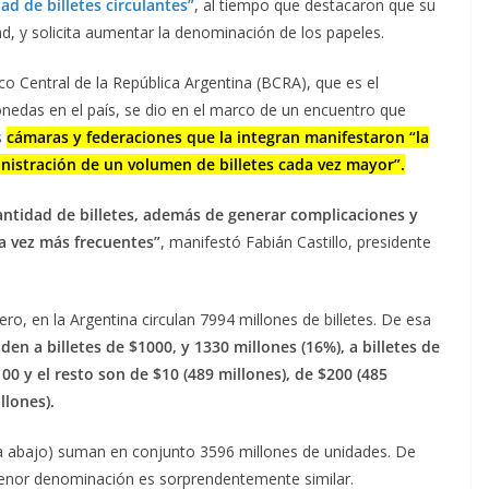
ad de billetes circulantes”
,
al tiempo que destacaron que su
d, y solicita aumentar la denominación de los papeles.
nco Central de la República Argentina (BCRA), que es el
onedas en el país, se dio en el marco de un encuentro que
s
cámaras y federaciones que la integran manifestaron “la
nistración de un volumen de billetes cada vez mayor”.
cantidad de billetes, además de generar complicaciones y
a vez más frecuentes”
, manifestó Fabián Castillo, presidente
o, en la Argentina circulan 7994 millones de billetes. De esa
en a billetes de $1000, y 1330 millones (16%), a billetes de
00 y el resto son de $10 (489 millones), de $200 (485
llones).
a abajo) suman en conjunto 3596 millones de unidades. De
menor denominación es sorprendentemente similar.