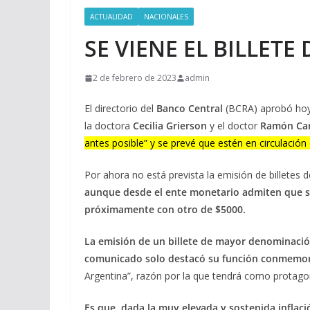
ACTUALIDAD
NACIONALES
SE VIENE EL BILLETE 
2 de febrero de 2023
admin
El directorio del
Banco Central
(BCRA) aprobó hoy
la doctora
Cecilia Grierson
y el doctor
Ramón Carr
antes posible” y se prevé que estén en circulación e
Por ahora no está prevista la emisión de billete
aunque desde el ente monetario admiten que se
próximamente con otro de $5000.
La emisión de un billete de mayor denominació
comunicado solo destacó su función conmemo
Argentina”, razón por la que tendrá como protagon
Es que, dada la muy elevada y sostenida inflaci