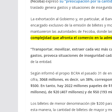
(Fecoba)
expresó
su “preocupación por la cantid
traslado genera gastos y situaciones de insegurida
La exhortación al Gobierno y, en particular, al Ba
encargado exclusivo de la emisión de billetes y m
mantuvieron las autoridades de Fecoba, donde la
complejidad que afronta el comercio en la admi
“Transportar, movilizar, extraer cada vez más 
gastos, provoca situaciones de inseguridad cad
de la entidad.
Según informó el propio BCRA el pasado 31 de ener
cifra,
3068 millones, es decir, un 38%, correspond
$500. En tanto, hay 2022 millones papeles de $1
millones), de $20 (407 millones) y de $50 (193 mi
Los billetes de menor denominación (de $200 par
esta manera, la cantidad de billetes de mayor y 