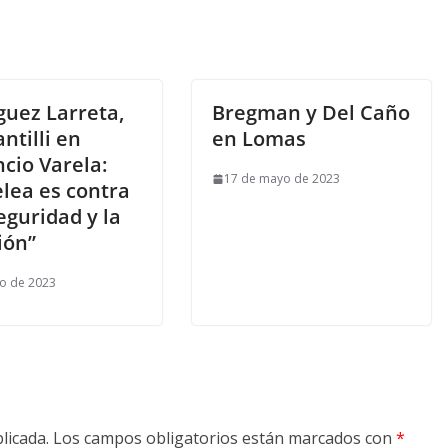
guez Larreta,
Bregman y Del Caño
ntilli en
en Lomas
ncio Varela:
17 de mayo de 2023
elea es contra
eguridad y la
ión”
io de 2023
licada.
Los campos obligatorios están marcados con
*