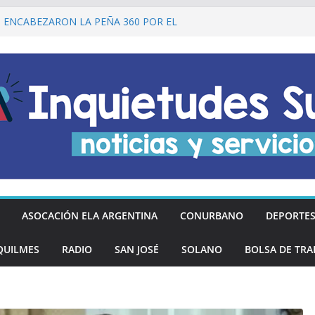
I ENCABEZARON LA PEÑA 360 POR EL
 DE LA DECLARACIÓN DE LA
RGENTINA
Ó DESCUENTOS DEL 20% EN
OS LOS DÍAS MIÉRCOLES
an los hinchas argentinos de las nuevas
REGÓ MÁS DE 20 PRÓTESIS DENTALES
NOS DE QUILMES OESTE
lmes recordó a Jorge Novak a 25 años de
ASOCACIÓN ELA ARGENTINA
CONURBANO
DEPORTE
QUILMES
RADIO
SAN JOSÉ
SOLANO
BOLSA DE TRA