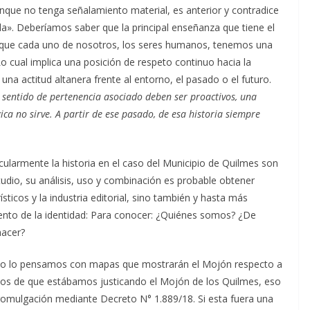
nque no tenga señalamiento material, es anterior y contradice
da». Deberíamos saber que la principal enseñanza que tiene el
de que cada uno de nosotros, los seres humanos, tenemos una
Lo cual implica una posición de respeto continuo hacia la
 una actitud altanera frente al entorno, el pasado o el futuro.
l sentido de pertenencia asociado deben ser proactivos, una
a no sirve. A partir de ese pasado, de esa historia siempre
rticularmente la historia en el caso del Municipio de Quilmes son
studio, su análisis, uso y combinación es probable obtener
sticos y la industria editorial, sino también y hasta más
ento de la identidad: Para conocer: ¿Quiénes somos? ¿De
acer?
acto lo pensamos con mapas que mostrarán el Mojón respecto a
mos de que estábamos justicando el Mojón de los Quilmes, eso
romulgación mediante Decreto N° 1.889/18. Si esta fuera una