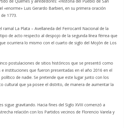
artido de Quilmes y alrededores: «Historia del Pueblo de San
del «enorme» Luis Gerardo Barbieri, en su primera oración
 de 1773.
l ramal La Plata – Avellaneda del Ferrocarril Nacional de la
 tipo de acto respecto al despojo de la segunda línea férrea que
 que ocurriera lo mismo con el cuarto de siglo del Mojón de Los
inco postulaciones de sitios históricos que se presentó como
s e instituciones que fueron presentadas en el año 2016 en el
político de nadie. Se pretende que este lugar junto con los
uito cultural que ya posee el distrito, de manera de aumentar la
s sigue gravitando. Hacia fines del Siglo XVIII comenzó a
strecha relación con los Partidos vecinos de Florencio Varela y