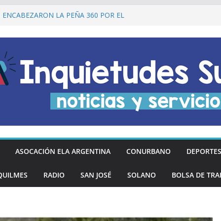
I ENCABEZARON LA PEÑA 360 POR EL
 DE LA DECLARACIÓN DE LA
RGENTINA
Ó DESCUENTOS DEL 20% EN
OS LOS DÍAS MIÉRCOLES
an los hinchas argentinos de las nuevas
REGÓ MÁS DE 20 PRÓTESIS DENTALES
NOS DE QUILMES OESTE
lmes recordó a Jorge Novak a 25 años de
ASOCACIÓN ELA ARGENTINA
CONURBANO
DEPORTE
QUILMES
RADIO
SAN JOSÉ
SOLANO
BOLSA DE TRA