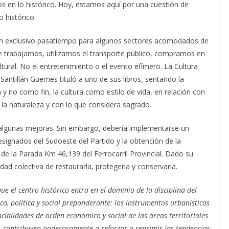
 en lo histórico. Hoy, estamos aquí por una cuestión de
 histórico.
a un exclusivo pasatiempo para algunos sectores acomodados de
e trabajamos, utilizamos el transporte público, compramos en
ltural. No el entretenimiento o el evento efímero. La Cultura
antillán Güemes tituló a uno de sus libros, sentando la
y no como fin, la cultura como estilo de vida, en relación con
la naturaleza y con lo que considera sagrado.
gunas mejoras. Sin embargo, debería implementarse un
s designados del Sudoeste del Partido y la obtención de la
e la Parada Km 46,139 del Ferrocarril Provincial. Dado su
lidad colectiva de restaurarla, protegerla y conservarla.
e el centro histórico entra en el dominio de la disciplina del
 política y social preponderante: los instrumentos urbanísticos
cialidades de orden económico y social de las áreas territoriales
io, contribuyen poderosamente a reforzar o reprimir las tendencias