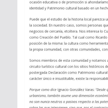
ocasión educativa o de promoción si ahondaríamos
identidad y Patrimonio cultural basado en un hecho
Puede que el estudio de la historia local parezc
la sociedad. En nuestro caso, somos personas qu
negocios de cercanía, etcétera. Nos interesa lo Cu
como Creación del Pueblo. Tal cual como Ricardo S
posición de la misma: la cultura como herramienta 
la propia comunidad, con otras comunidades, con 
Somos miembros de esta comunidad y notamos al
circuito turístico cultural con los sitios histórico
postergada Declaración como Patrimonio cultural d
carácter único e insustituible, existe la responsabi
Porque como dice
Ignacio González Varas:
“Desde qu
urbanismo, también asume una dimensión económica,
no son nunca neutros o pasivos respecto a las poten
sobre las que intervienen, sino que, por el contrar