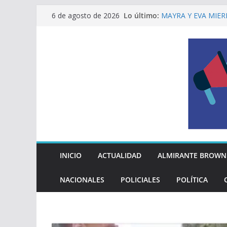
Saltar
Lo último:
MAYRA Y EVA MIER
6 de agosto de 2026
al
210º ANIVERSARIO
INDEPENDENCIA A
contenido
ALTE BROWN LANZ
PELUQUERÍAS TOD
Encuesta: qué piens
reglas del Mundial
EL MUNICIPIO ENT
A VECINAS Y VECI
La Diócesis de Qui
su partida
INICIO
ACTUALIDAD
ALMIRANTE BROWN
NACIONALES
POLICIALES
POLÍTICA