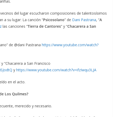
ariñas.
y vecinos del lugar escucharon composiciones de talentosísimos
n a su lugar: La canción “
Psicosolano
” de
Dani Pastrana
, “
A
z
las canciones “
Tierra de Cantores
” y “
Chacarera a San
olano” de @dani Pastrana
https://www.youtube.com/watch?
” y “Chacarera a San Francisco
4SJodtQ
y
https://www.youtube.com/watch?v=ifzIwqu3LJA
eído en el acto.
 de Los Quilmes?
ecuente, merecido y necesario.