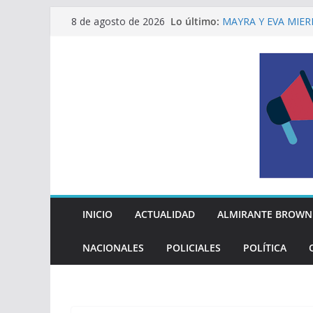
Saltar
Lo último:
MAYRA Y EVA MIER
8 de agosto de 2026
al
210º ANIVERSARIO
INDEPENDENCIA A
contenido
ALTE BROWN LANZ
PELUQUERÍAS TOD
Encuesta: qué piens
reglas del Mundial
EL MUNICIPIO ENT
A VECINAS Y VECI
La Diócesis de Qui
su partida
INICIO
ACTUALIDAD
ALMIRANTE BROWN
NACIONALES
POLICIALES
POLÍTICA