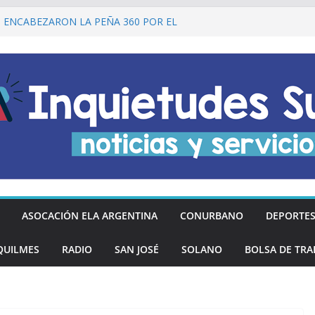
I ENCABEZARON LA PEÑA 360 POR EL
 DE LA DECLARACIÓN DE LA
RGENTINA
Ó DESCUENTOS DEL 20% EN
OS LOS DÍAS MIÉRCOLES
an los hinchas argentinos de las nuevas
REGÓ MÁS DE 20 PRÓTESIS DENTALES
NOS DE QUILMES OESTE
lmes recordó a Jorge Novak a 25 años de
ASOCACIÓN ELA ARGENTINA
CONURBANO
DEPORTE
QUILMES
RADIO
SAN JOSÉ
SOLANO
BOLSA DE TRA