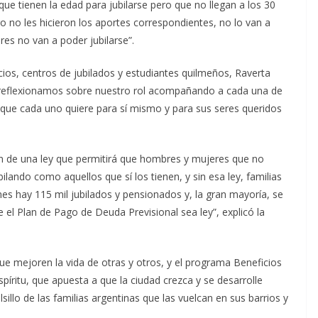
que tienen la edad para jubilarse pero que no llegan a los 30
 no les hicieron los aportes correspondientes, no lo van a
res no van a poder jubilarse”.
cios, centros de jubilados y estudiantes quilmeños, Raverta
 reflexionamos sobre nuestro rol acompañando a cada una de
d que cada uno quiere para sí mismo y para sus seres queridos
 de una ley que permitirá que hombres y mujeres que no
ilando como aquellos que sí los tienen, y sin esa ley, familias
lmes hay 115 mil jubilados y pensionados y, la gran mayoría, se
e el Plan de Pago de Deuda Previsional sea ley”, explicó la
ue mejoren la vida de otras y otros, y el programa Beneficios
íritu, que apuesta a que la ciudad crezca y se desarrolle
illo de las familias argentinas que las vuelcan en sus barrios y