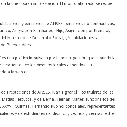
con la que cobran su prestación. El monto ahorrado se recibe
ubilaciones y pensiones de ANSES; pensiones no contributivas;
razo; Asignación Familiar por Hijo; Asignación por Prenatal;
l Ministerio de Desarrollo Social, y/o Jubilaciones y
a de Buenos Aires.
es una política impulsada por la actual gestión que le brinda la
r descuentos en los diversos locales adheridos. La
ndo a la web del
s
 de Prestaciones de ANSES, Juan Tignanelli; los titulares de las
 Matías Festucca, y de Bernal, Hernán Maltes; funcionarios del
GL XXXVII Quilmes, Fernando Rubino; concejales, representantes
ilados y de estudiantes del distrito; y vecinos y vecinas, entre