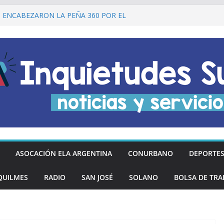
I ENCABEZARON LA PEÑA 360 POR EL
 DE LA DECLARACIÓN DE LA
RGENTINA
Ó DESCUENTOS DEL 20% EN
OS LOS DÍAS MIÉRCOLES
an los hinchas argentinos de las nuevas
REGÓ MÁS DE 20 PRÓTESIS DENTALES
NOS DE QUILMES OESTE
lmes recordó a Jorge Novak a 25 años de
ASOCACIÓN ELA ARGENTINA
CONURBANO
DEPORTE
QUILMES
RADIO
SAN JOSÉ
SOLANO
BOLSA DE TRA