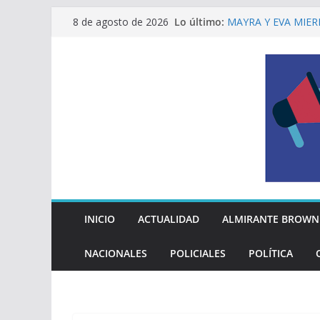
Saltar
Lo último:
MAYRA Y EVA MIER
8 de agosto de 2026
al
210º ANIVERSARIO
INDEPENDENCIA A
contenido
ALTE BROWN LANZ
PELUQUERÍAS TOD
Encuesta: qué piens
reglas del Mundial
EL MUNICIPIO ENT
A VECINAS Y VECI
La Diócesis de Qui
su partida
INICIO
ACTUALIDAD
ALMIRANTE BROWN
NACIONALES
POLICIALES
POLÍTICA