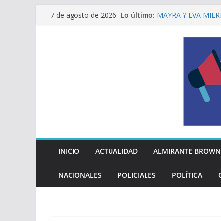
Saltar
Lo último:
MAYRA Y EVA MIER
7 de agosto de 2026
al
210º ANIVERSARIO
INDEPENDENCIA A
contenido
ALTE BROWN LANZ
PELUQUERÍAS TOD
Encuesta: qué piens
reglas del Mundial
EL MUNICIPIO ENT
A VECINAS Y VECI
La Diócesis de Qui
su partida
INICIO
ACTUALIDAD
ALMIRANTE BROWN
NACIONALES
POLICIALES
POLÍTICA