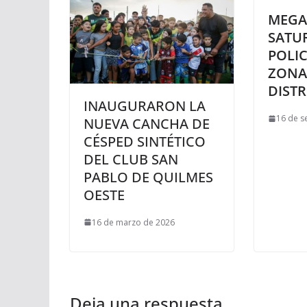
MEGA
SATU
POLIC
ZONA
DISTR
INAUGURARON LA
16 de s
NUEVA CANCHA DE
CÉSPED SINTÉTICO
DEL CLUB SAN
PABLO DE QUILMES
OESTE
16 de marzo de 2026
Deja una respuesta