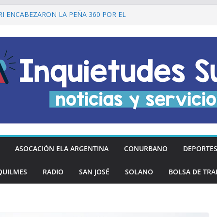
RI ENCABEZARON LA PEÑA 360 POR EL
O DE LA DECLARACIÓN DE LA
ARGENTINA
ZÓ DESCUENTOS DEL 20% EN
DOS LOS DÍAS MIÉRCOLES
san los hinchas argentinos de las nuevas
TREGÓ MÁS DE 20 PRÓTESIS DENTALES
INOS DE QUILMES OESTE
ilmes recordó a Jorge Novak a 25 años de
ASOCACIÓN ELA ARGENTINA
CONURBANO
DEPORTE
QUILMES
RADIO
SAN JOSÉ
SOLANO
BOLSA DE TRA