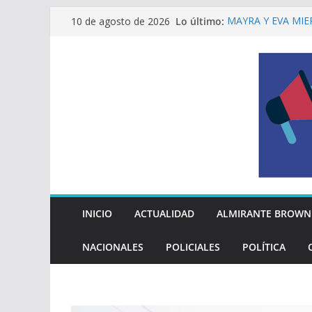
Saltar
Lo último:
MAYRA Y EVA MIE
10 de agosto de 2026
al
210º ANIVERSARI
INDEPENDENCIA 
contenido
ALTE BROWN LAN
PELUQUERÍAS TO
Encuesta: qué pien
reglas del Mundial
EL MUNICIPIO EN
A VECINAS Y VEC
La Diócesis de Qu
su partida
INICIO
ACTUALIDAD
ALMIRANTE BROWN
NACIONALES
POLICIALES
POLÍTICA