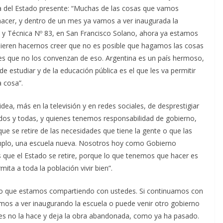
ia del Estado presente: “Muchas de las cosas que vamos
hacer, y dentro de un mes ya vamos a ver inaugurada la
 y Técnica Nº 83, en San Francisco Solano, ahora ya estamos
quieren hacernos creer que no es posible que hagamos las cosas
es que no los convenzan de eso. Argentina es un país hermoso,
 estudiar y de la educación pública es el que les va permitir
a cosa”.
dea, más en la televisión y en redes sociales, de desprestigiar
odos y todas, y quienes tenemos responsabilidad de gobierno,
e se retire de las necesidades que tiene la gente o que las
mplo, una escuela nueva. Nosotros hoy como Gobierno
que el Estado se retire, porque lo que tenemos que hacer es
mita a toda la población vivir bien”.
esto que estamos compartiendo con ustedes. Si continuamos con
emos a ver inaugurando la escuela o puede venir otro gobierno
es no la hace y deja la obra abandonada, como ya ha pasado.