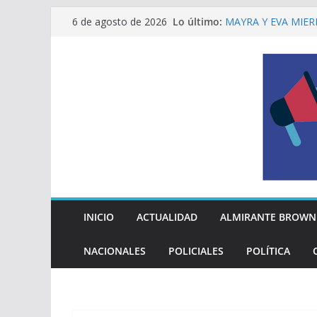
Saltar
Lo último:
MAYRA Y EVA MIER
6 de agosto de 2026
al
210º ANIVERSARIO
INDEPENDENCIA A
contenido
ALTE BROWN LANZ
PELUQUERÍAS TOD
Encuesta: qué piens
reglas del Mundial
EL MUNICIPIO ENT
A VECINAS Y VECI
La Diócesis de Qui
su partida
INICIO
ACTUALIDAD
ALMIRANTE BROWN
NACIONALES
POLICIALES
POLÍTICA