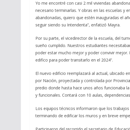
Yo me encontré con casi 2 mil viviendas abandona
necesario terminarlas. Y obras en las escuelas y 
abandonadas, quiero que estén inauguradas el año
seguir siendo su Intendenta”, enfatizó Mayra.
Por su parte, el vicedirector de la escuela, del tu
sueño cumplido. Nuestros estudiantes necesitaba
poder estar mucho mejor y poder convivir mejor.
edifico para poder transitarlo en el 2024”.
El nuevo edificio reemplazará al actual, ubicado 
por Nación, proyectada y controlada por Provincia
predio donde hasta hace unos años funcionaba la P
y funcionales. Contará con 10 aulas, dependencias,
Los equipos técnicos informaron que los trabajos
terminando de edificar los muros y en breve empeza
Participaron del recorrido el secretario de Educaci