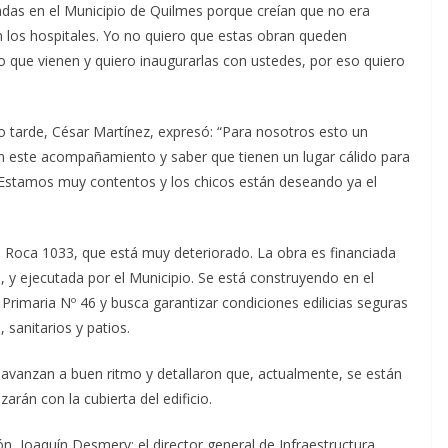
das en el Municipio de Quilmes porque creían que no era
en los hospitales. Yo no quiero que estas obran queden
 que vienen y quiero inaugurarlas con ustedes, por eso quiero
rno tarde, César Martínez, expresó: “Para nosotros esto un
n este acompañamiento y saber que tienen un lugar cálido para
 Estamos muy contentos y los chicos están deseando ya el
en Roca 1033, que está muy deteriorado. La obra es financiada
, y ejecutada por el Municipio. Se está construyendo en el
rimaria Nº 46 y busca garantizar condiciones edilicias seguras
 sanitarios y patios.
 avanzan a buen ritmo y detallaron que, actualmente, se están
rán con la cubierta del edificio.
ón, Joaquín Desmery; el director general de Infraestructura