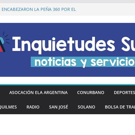
I ENCABEZARON LA PEÑA 360 POR EL
 DE LA DECLARACIÓN DE LA
RGENTINA
Ó DESCUENTOS DEL 20% EN
OS LOS DÍAS MIÉRCOLES
an los hinchas argentinos de las nuevas
REGÓ MÁS DE 20 PRÓTESIS DENTALES
NOS DE QUILMES OESTE
lmes recordó a Jorge Novak a 25 años de
ASOCACIÓN ELA ARGENTINA
CONURBANO
DEPORTE
QUILMES
RADIO
SAN JOSÉ
SOLANO
BOLSA DE TRA