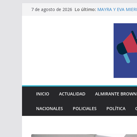
Saltar
Lo último:
MAYRA Y EVA MIER
7 de agosto de 2026
al
210º ANIVERSARIO
INDEPENDENCIA A
contenido
ALTE BROWN LANZ
PELUQUERÍAS TOD
Encuesta: qué piens
reglas del Mundial
EL MUNICIPIO ENT
A VECINAS Y VECI
La Diócesis de Qui
su partida
INICIO
ACTUALIDAD
ALMIRANTE BROWN
NACIONALES
POLICIALES
POLÍTICA