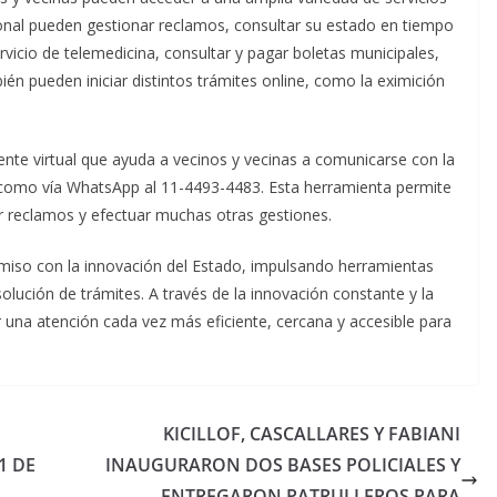
sonal pueden gestionar reclamos, consultar su estado en tiempo
servicio de telemedicina, consultar y pagar boletas municipales,
bién pueden iniciar distintos trámites online, como la eximición
nte virtual que ayuda a vecinos y vecinas a comunicarse con la
 como vía WhatsApp al 11-4493-4483. Esta herramienta permite
ar reclamos y efectuar muchas otras gestiones.
miso con la innovación del Estado, impulsando herramientas
esolución de trámites. A través de la innovación constante y la
 una atención cada vez más eficiente, cercana y accesible para
KICILLOF, CASCALLARES Y FABIANI
1 DE
INAUGURARON DOS BASES POLICIALES Y
ENTREGARON PATRULLEROS PARA