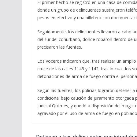
El primer hecho se registró en una casa de comida
donde un grupo de delincuentes sustrajeron teléfo
pesos en efectivo y una billetera con documentaci
Seguidamente, los delincuentes llevaron a cabo un
del sur del conurbano, donde robaron dentro de un
precisaron las fuentes.
Los voceros indicaron que, tras realizar un amplio 
cruce de las calles 1145 y 1142, tras lo cual, los 
detonaciones de arma de fuego contra el personal s
Según las fuentes, los policías lograron detener a
condicional bajo caución de juramento otorgada p
Judicial Quilmes, y quedó a disposición del magi
agravado por el uso de arma de fuego en poblado y
Detienen a tres delincuentes que intentaba