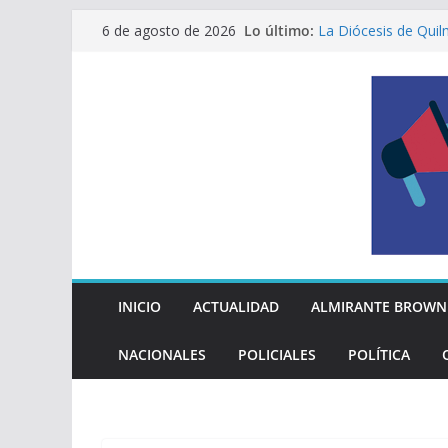
Saltar
EL MUNICIPIO ENT
Lo último:
6 de agosto de 2026
A VECINAS Y VECI
al
La Diócesis de Qui
contenido
su partida
MAYRA Y EVA MIER
210º ANIVERSARIO
INDEPENDENCIA A
ALTE BROWN LANZ
PELUQUERÍAS TOD
Encuesta: qué piens
reglas del Mundial
INICIO
ACTUALIDAD
ALMIRANTE BROWN
NACIONALES
POLICIALES
POLÍTICA