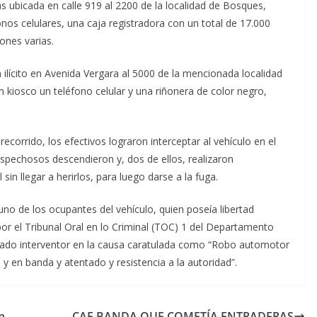
s ubicada en calle 919 al 2200 de la localidad de Bosques,
nos celulares, una caja registradora con un total de 17.000
ones varias.
 ilícito en Avenida Vergara al 5000 de la mencionada localidad
 kiosco un teléfono celular y una riñonera de color negro,
recorrido, los efectivos lograron interceptar al vehículo en el
sospechosos descendieron y, dos de ellos, realizaron
in llegar a herirlos, para luego darse a la fuga.
 uno de los ocupantes del vehículo, quien poseía libertad
or el Tribunal Oral en lo Criminal (TOC) 1 del Departamento
strado interventor en la causa caratulada como “Robo automotor
 en banda y atentado y resistencia a la autoridad”.
n
CAE BANDA QUE COMETÍA ENTRADERAS