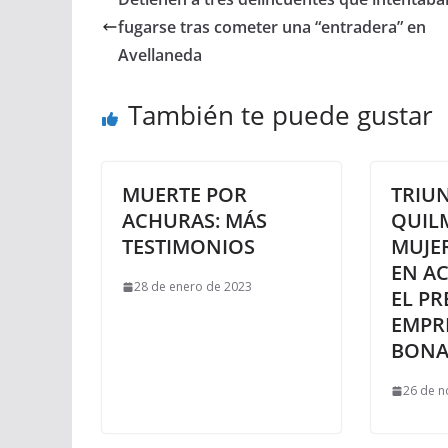
fugarse tras cometer una “entradera” en
Avellaneda
También te puede gustar
MUERTE POR
TRIU
ACHURAS: MÁS
QUIL
TESTIMONIOS
MUJER
EN A
28 de enero de 2023
EL PR
EMPR
BONA
26 de n