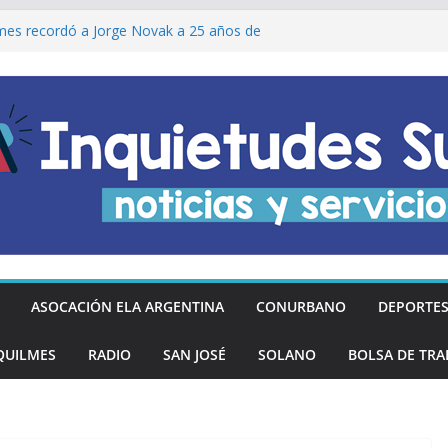
REGÓ MÁS DE 20 PRÓTESIS DENTALES
NOS DE QUILMES OESTE
lmes recordó a Jorge Novak a 25 años de
I ENCABEZARON LA PEÑA 360 POR EL
 DE LA DECLARACIÓN DE LA
RGENTINA
Ó DESCUENTOS DEL 20% EN
OS LOS DÍAS MIÉRCOLES
an los hinchas argentinos de las nuevas
ASOCACIÓN ELA ARGENTINA
CONURBANO
DEPORTE
QUILMES
RADIO
SAN JOSÉ
SOLANO
BOLSA DE TRA