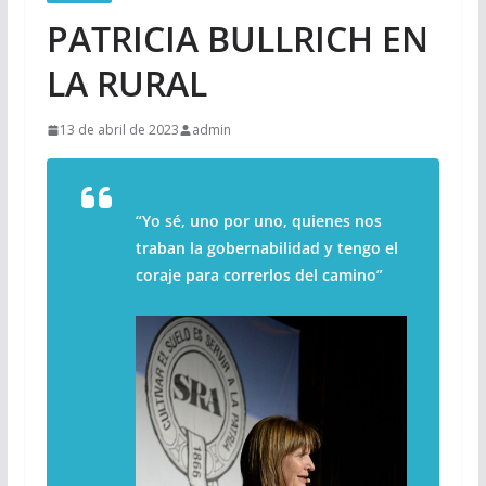
PATRICIA BULLRICH EN
LA RURAL
13 de abril de 2023
admin
“Yo sé, uno por uno, quienes nos
traban la gobernabilidad y tengo el
coraje para correrlos del camino”