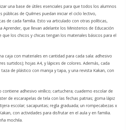
tizar una base de útiles esenciales para que todos los alumnos
s públicas de Quilmes puedan iniciar el ciclo lectivo,
 de cada familia. Esto va articulado con otras políticas,
a Aprender, que llevan adelante los Ministerios de Educación
e que los chicos y chicas tengan los materiales básicos para el
una caja con materiales en cantidad para cada sala: adhesivo
lores surtidos); hojas A4, y lápices de colores. Además, cada
 taza de plástico con manija y tapa, y una revista Kakan, con
rio contiene adhesivo vinílico; cartuchera; cuaderno escolar de
ter de escarapelas de tela con las fechas patrias; goma lápiz
o; tijera escolar; sacapuntas; regla graduada; un rompecabezas x
akan, con actividades para disfrutar en el aula y en familia.
eña mochila.