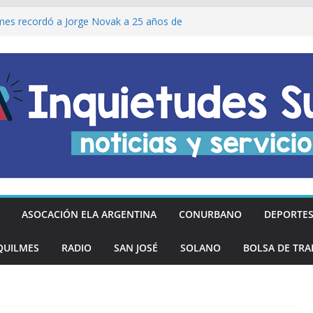
lmes recordó a Jorge Novak a 25 años de
I ENCABEZARON LA PEÑA 360 POR EL
 DE LA DECLARACIÓN DE LA
RGENTINA
Ó DESCUENTOS DEL 20% EN
OS LOS DÍAS MIÉRCOLES
an los hinchas argentinos de las nuevas
REGÓ MÁS DE 20 PRÓTESIS DENTALES
NOS DE QUILMES OESTE
ASOCACIÓN ELA ARGENTINA
CONURBANO
DEPORTE
QUILMES
RADIO
SAN JOSÉ
SOLANO
BOLSA DE TRA