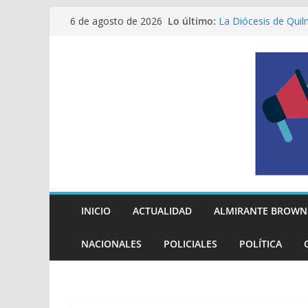
Saltar
Lo último:
La Diócesis de Qui
6 de agosto de 2026
al
su partida
MAYRA Y EVA MIER
contenido
210º ANIVERSARIO
INDEPENDENCIA A
ALTE BROWN LANZ
PELUQUERÍAS TOD
Encuesta: qué piens
reglas del Mundial
EL MUNICIPIO ENT
A VECINAS Y VECI
INICIO
ACTUALIDAD
ALMIRANTE BROWN
NACIONALES
POLICIALES
POLÍTICA