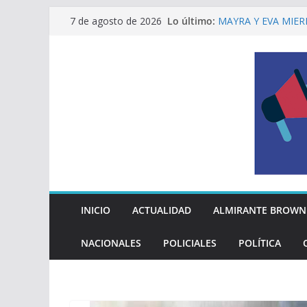
Saltar
Lo último:
MAYRA Y EVA MIER
7 de agosto de 2026
al
210º ANIVERSARIO
INDEPENDENCIA A
contenido
ALTE BROWN LANZ
PELUQUERÍAS TOD
Encuesta: qué piens
reglas del Mundial
EL MUNICIPIO ENT
A VECINAS Y VECI
La Diócesis de Qui
su partida
INICIO
ACTUALIDAD
ALMIRANTE BROWN
NACIONALES
POLICIALES
POLÍTICA