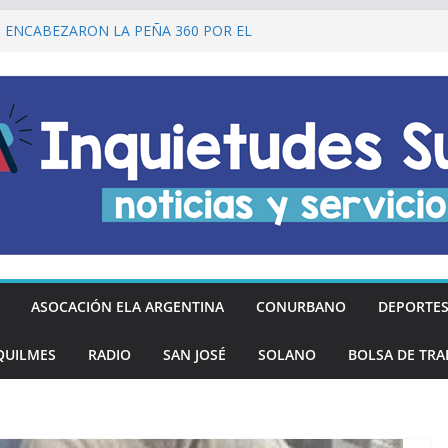
I ENCABEZARON LA PEÑA 360 POR EL
 DE LA DECLARACIÓN DE LA
RGENTINA
Ó DESCUENTOS DEL 20% EN
OS LOS DÍAS MIÉRCOLES
an los hinchas argentinos de las nuevas
REGÓ MÁS DE 20 PRÓTESIS DENTALES
NOS DE QUILMES OESTE
lmes recordó a Jorge Novak a 25 años de
ASOCACIÓN ELA ARGENTINA
CONURBANO
DEPORTE
QUILMES
RADIO
SAN JOSÉ
SOLANO
BOLSA DE TRA