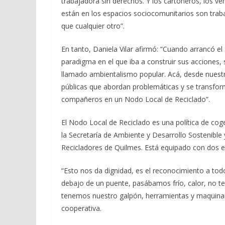
trabajadora sin derechos. Y los cartoneros, los v
están en los espacios sociocomunitarios son tra
que cualquier otro”.
En tanto, Daniela Vilar afirmó: “Cuando arrancó e
paradigma en el que iba a construir sus acciones, 
llamado ambientalismo popular. Acá, desde nuestro
públicas que abordan problemáticas y se transforma
compañeros en un Nodo Local de Reciclado”.
El Nodo Local de Reciclado es una política de cog
la Secretaría de Ambiente y Desarrollo Sostenible 
Recicladores de Quilmes. Está equipado con dos e
“Esto nos da dignidad, es el reconocimiento a t
debajo de un puente, pasábamos frío, calor, no 
tenemos nuestro galpón, herramientas y maquinar
cooperativa.