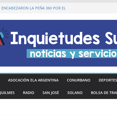
I ENCABEZARON LA PEÑA 360 POR EL
 DE LA DECLARACIÓN DE LA
RGENTINA
Ó DESCUENTOS DEL 20% EN
OS LOS DÍAS MIÉRCOLES
an los hinchas argentinos de las nuevas
REGÓ MÁS DE 20 PRÓTESIS DENTALES
NOS DE QUILMES OESTE
lmes recordó a Jorge Novak a 25 años de
ASOCACIÓN ELA ARGENTINA
CONURBANO
DEPORTE
QUILMES
RADIO
SAN JOSÉ
SOLANO
BOLSA DE TRA