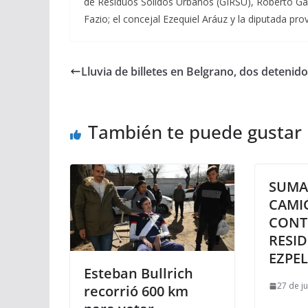
de Residuos Sólidos Urbanos (GIRSU), Roberto Gau
Fazio; el concejal Ezequiel Aráuz y la diputada prov
Lluvia de billetes en Belgrano, dos detenid
También te puede gustar
SUMA
CAMI
CONT
RESI
EZPE
Esteban Bullrich
27 de j
recorrió 600 km