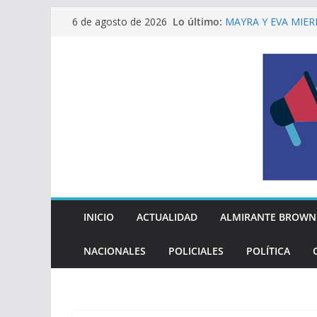
Saltar
Lo último:
MAYRA Y EVA MIER
6 de agosto de 2026
al
210º ANIVERSARIO
INDEPENDENCIA A
contenido
ALTE BROWN LANZ
PELUQUERÍAS TOD
Encuesta: qué piens
reglas del Mundial
EL MUNICIPIO ENT
A VECINAS Y VECI
La Diócesis de Qui
su partida
INICIO
ACTUALIDAD
ALMIRANTE BROWN
NACIONALES
POLICIALES
POLÍTICA