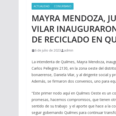
ACTUALIDAD
CONURBANO
MAYRA MENDOZA, JU
VILAR INAUGURARON
DE RECICLADO EN Q
6 de julio de 2023
admin
La intendenta de Quilmes, Mayra Mendoza, inaugur
Carlos Pellegrini 2130, en la zona oeste del distri
bonaerense, Daniela Vilar, y al dirigente social y 
Además, se firmaron dos convenios, uno para equ
“Este primer nodo aquí en Quilmes Oeste es un 
promesas, hacemos compromisos, que tienen otra s
sentido de su trabajo y el aporte que hace a la
seguir gobernando Quilmes para continuar transfo