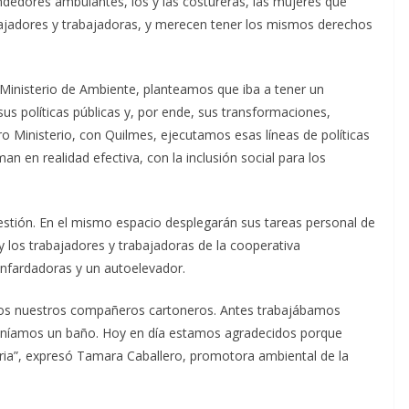
endedores ambulantes, los y las costureras, las mujeres que
bajadores y trabajadoras, y merecen tener los mismos derechos
l Ministerio de Ambiente, planteamos que iba a tener un
sus políticas públicas y, por ende, sus transformaciones,
 Ministerio, con Quilmes, ejecutamos esas líneas de políticas
n en realidad efectiva, con la inclusión social para los
estión. En el mismo espacio desplegarán sus tareas personal de
y los trabajadores y trabajadoras de la cooperativa
nfardadoras y un autoelevador.
odos nuestros compañeros cartoneros. Antes trabajábamos
teníamos un baño. Hoy en día estamos agradecidos porque
ia”, expresó Tamara Caballero, promotora ambiental de la